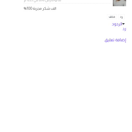
28 مارس 2018 في 12:23 م
الف شكر مجربة 100%
رد
حذف
الردود
رد
إضافة تعليق