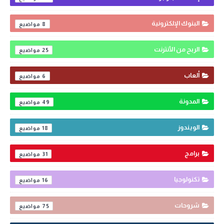
البنوك الإلكترونية
8
الربح من الأنترنت
25
ألعاب
6
المدونة
49
الويندوز
18
برامج
31
تكنولوجيا
16
شروحات
75