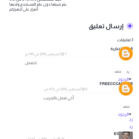
يتم تتبيثها دون علم المستخدم ولديها
أضرار على أجهزتكم
إرسال تعليق
3 تعليقات
الحياة الاخبارية
7 أغسطس 2016 في 2:49 م
لاتعمل
رد
حذف
الردود
FREECCCAMNEW
8 أغسطس 2016 في 4:15 ص
أخي تعمل بالتجريب
حذف
الردود
رد
رد
EGYTECH