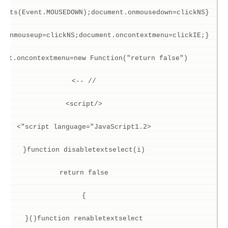
{document.captureEvents(Event.MOUSEDOWN);document.onmousedown=clickNS;} 
t.onmouseup=clickNS;document.oncontextmenu=clickIE;} 
ment.oncontextmenu=new Function("return false") 
// --> 
</script> 
<script language="JavaScript1.2"> 
function disabletextselect(i){ 
return false 
} 
function renabletextselect(){ 