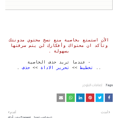
الأن استمتع بخاصية منع نسخ محتوي مدونتك
وتأكد ان محتواك وأفكارك لن يتم سرقتها
بسهولة .
- عندما تريد حذف الخاصية
..
تخطيط
>>
تحرير الاداة
>>
حذف
.
Tags:
إضافات البلوجر
أحدث
أقدم
تنبيه لمستعملي uTorrent من أداة