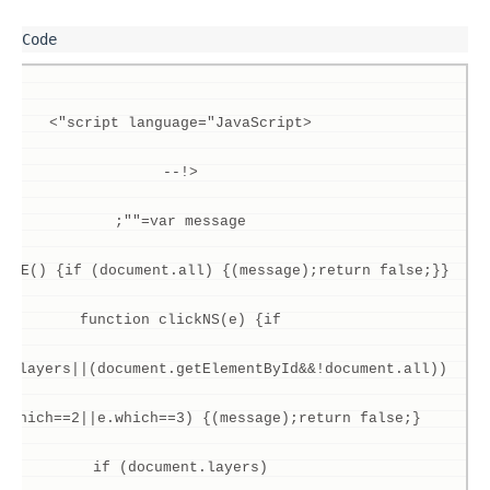
<script language="JavaScript"> 
<!-- 
var message=""; 
ckIE() {if (document.all) {(message);return false;}} 
function clickNS(e) {if 
(document.layers||(document.getElementById&&!document.all)) { 
.which==2||e.which==3) {(message);return false;}}} 
if (document.layers) 