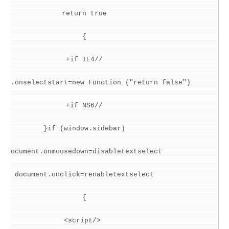
return true 
} 
//if IE4+ 
ent.onselectstart=new Function ("return false") 
//if NS6+ 
if (window.sidebar){ 
document.onmousedown=disabletextselect 
document.onclick=renabletextselect 
} 
</script>