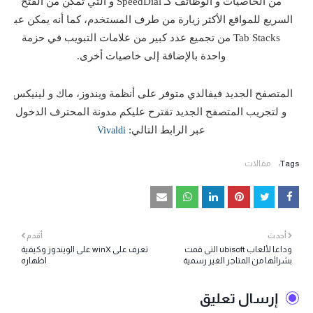
من الخاصيات و الوظائف كـ SpeedDial و التي تمكن من الفتح
السريع للمواقع الأكثر زيارة من طرف المستخدم، كما أنه يمكن عبر
Tab Stacks من تجميع عدد كبير من علامات التبويب في حزمة
واحدة بالإضافة إلى خاصيات أخرى.
المتصفح الجديد فيفالدي متوفر على أنظمة ويندوز، ماك و لينيكس،
و لتجريب المتصفح الجديد تقترح عليكم مدونة المحترف الدخول
عبر الرابط التالي:
Vivaldi
Tags:
مقالات
أحدث
أقدم
وداعا لألعاب ubisoft التى قمت
تعرف على winX على الويندوز وكيفية
بشرائها من المتاجر الغير رسمية
اظهاره
إرسال تعليق