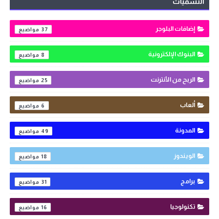
التسميات
إضافات البلوجر
37
البنوك الإلكترونية
8
الربح من الأنترنت
25
ألعاب
6
المدونة
49
الويندوز
18
برامج
31
تكنولوجيا
16