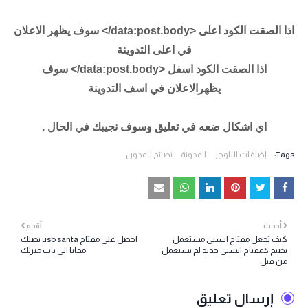
اذا الصقت الكود اعلى <data:post.body/> سوف يظهر الاعلان
في اعلى التدوينة
اذا الصقت الكود اسفل <data:post.body/> سوف
يظهرالاعلان في اسف التدوينة
اي اشكال ضعه في تعليق وسوف نجيبك في الحال .
Tags:
إضافات البلوجر
المدونة
نصائح للمدون
أحدث
أقدم
كيف تجعل مفتاح ايسبي مستعمل
احصل على مفتاح usb santa يصلك
يصبح كمفتاح ايسبي جديد لم يستعمل
مجانا الى باب منزلك
من قبل
إرسال تعليق