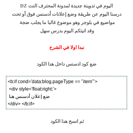
اليوم في تدوينة جديدة لمدونة المحترف النت DZ
درسنا اليوم عن طريقة وضع إعلانات أدسنس فوق أو تحت
مواضيع في بلوجر وهو موضوع غالبا ما يجلب ضجة
وقد اتيتكم اليوم بدرس سهل
نبدا اولا في الشرح
ضع كود ادسنس داخل هدا الكود
<b:if cond='data:blog.pageType == "item"'>
<div style='float:right;'>
ضع إعلان أدسنس هنا
</div>
</b:if>
ثم انسخ هدا الكود