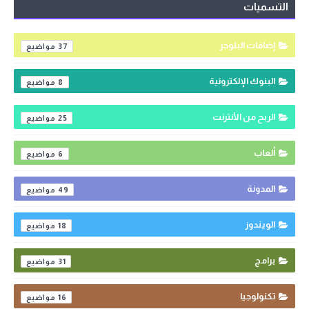
التسميات
إضافات البلوجر
37
البنوك الإلكترونية
8
الربح من الأنترنت
25
ألعاب
6
المدونة
49
الويندوز
18
برامج
31
تكنولوجيا
16