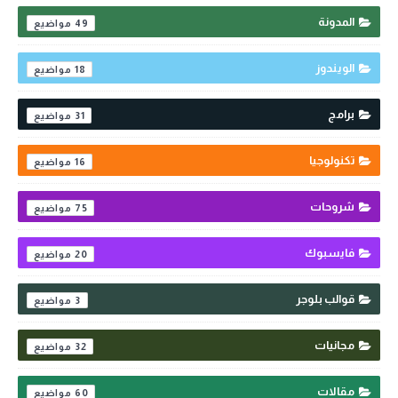
المدونة
49
الويندوز
18
برامج
31
تكنولوجيا
16
شروحات
75
فايسبوك
20
قوالب بلوجر
3
مجانيات
32
مقالات
60