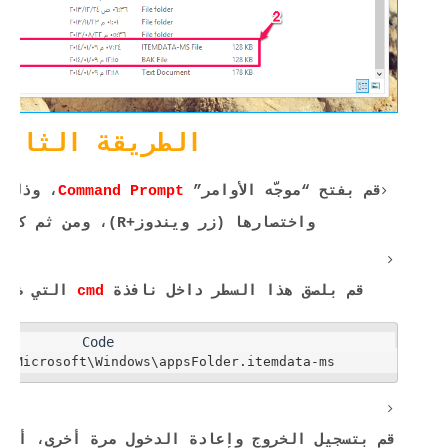
الطريقة الثاني
قم بفتح “موجّه الأوامر”
Command Prompt
، وذلك 
واختصارها (زر ويندوز+R)، ومن ثم كتابة
قم بلصق هذا السطر داخل نافذة
cmd
التي ظهر
%\Microsoft\Windows\appsFolder.itemdata-ms*
قم بتسجيل الخروج وإعادة الدخول مرة أخرى، أو ق