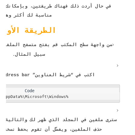
في حال أردت ذلك فهناك طريقتين، وبإمكانك ات
مناسبة لك أكثر وهما:
الطريقة الأولى
من واجهة سطح المكتب قم بفتح متصفح الملفات 
سبيل المثال.
اكتب في “شريط العناوين” address bar السطر التالي:
%LocalAppData%\Microsoft\Windows\
سترى ملفين في المجلد الذي ظهر لك والتالية أس
حذف الملفين، ويفضّل أن تقوم بحفظ نسخة م