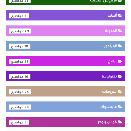
الربح من الأنترنت
25
ألعاب
6
المدونة
49
الويندوز
18
برامج
31
تكنولوجيا
16
شروحات
75
فايسبوك
20
قوالب بلوجر
3