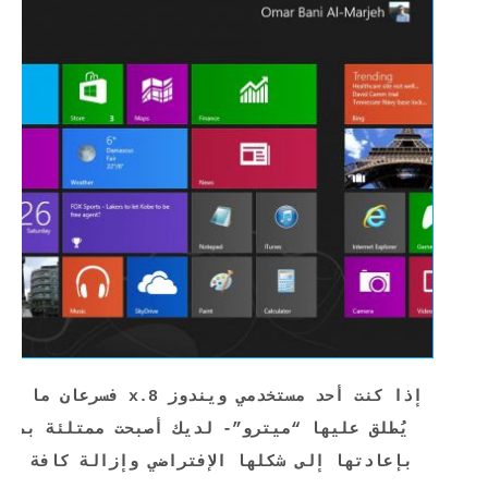
إذا كنت أحد مستخدمي ويند
يُطلق عليها “ميترو”- لديك أصبحت ممتلئة بمرب
بإعادتها إلى شكلها الإفتراضي وإزالة كافة ال