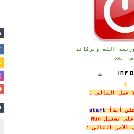
و
ورحمة الله وبركاته
ما بعد
ا عمل التالي :
ا
start