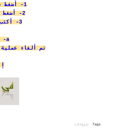
1- أضغط على أبدأ Start
2- أضغط على تشغيل Run
3- أكتب الأمر التالي
 -a
تم ألغاء عملية الـ hutdown
إن
Tags:
شروحات