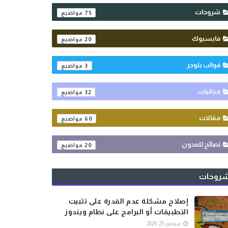
شروحات
75
فايسبوك
20
قوالب بلوجر
3
مجانيات
32
مقالات
60
نصائح للمدون
20
روحات
إصلاح مشكلة عدم القدرة على تثبيت
التطبيقات أو البرامج على نظام ويندوز
سبتمبر 25, 2024