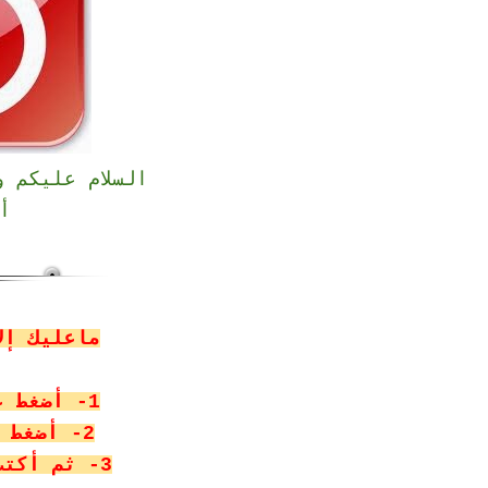
السلام عليكم 
أ
ماعليك إل
1- أضغط على أبدأ
2- أضغط على تشغيل Run
3- ثم أكتب الأمر التالى :