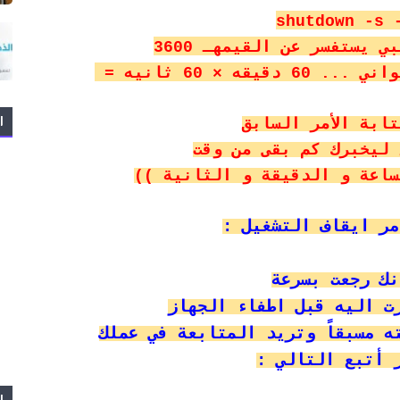
shutdown -s 
 يستفسر عن القيمهـ 3600
36
ه × 60 ثانيه =
ا
ابة الأمر السابق
 ليخبرك كم بقى من وقت
ساعة و الدقيقة و الثانية ))
مر ايقاف التشغيل :
نك رجعت بسرعة
ت اليه قبل اطفاء الجهاز
ه مسبقاً وتريد المتابعة في عملك
 أتبع التالي :
ا