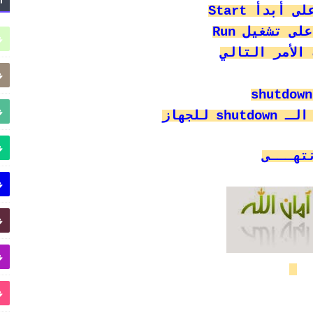
shutdown
s للجهاز
تهـــى