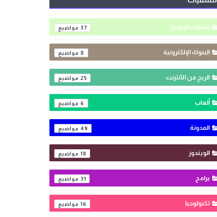
إضافات البلوجر
37
البنوك الإلكترونية
8
الربح من الأنترنت
25
ألعاب
6
المدونة
49
الويندوز
18
برامج
31
تكنولوجيا
16