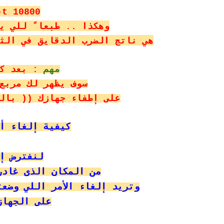
-t 10800
وهكذا .. طبعا ً للي يبي
هي ناتج الضرب الدقايق في الثواني ... 60 دقيق
مهم
: بعد كت
سوف يظهر لك مربع
على إطفاء جهازك (( بال
كيفية إلغاء أ
لنفترض إ
من المكان الذى غادر
وتريد إلغاء الأمر اللي وضعت
على الجهاز