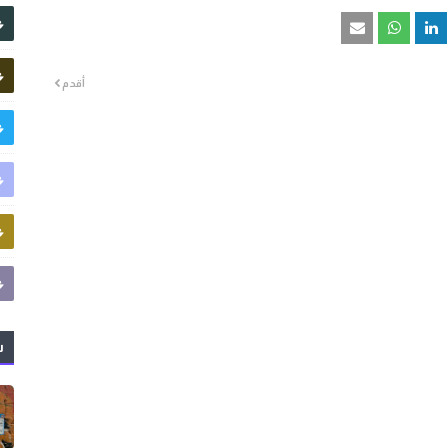
أقدم
ش