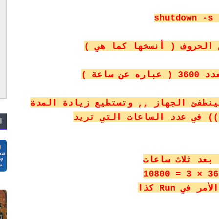
shutdown -s 
 الحروف ( أنسخها كما هي )
 ساعة )
ينطفئ الجهاز ,, وتستطيع زيادة المدة
ا
 بعد ثلاث ساعات
 في Run كذا